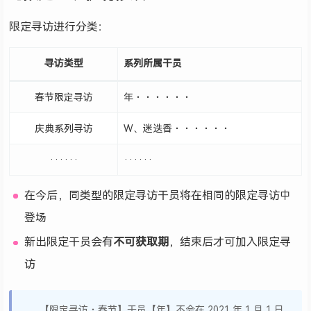
限定寻访进行分类：
寻访类型
系列所属干员
春节限定寻访
年・・・・・・
庆典系列寻访
W、迷迭香・・・・・・
······
······
在今后，同类型的限定寻访干员将在相同的限定寻访中
登场
新出限定干员会有
不可获取期
，结束后才可加入限定寻
访
【限定寻访・春节】干员【年】不会在 2021 年 1 月 1 日