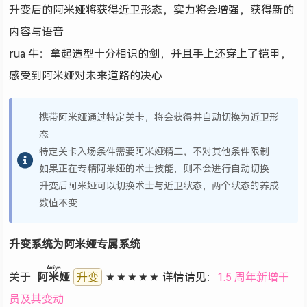
升变后的阿米娅将获得近卫形态，实力将会增强，获得新的
内容与语音
rua 牛：拿起造型十分相识的剑，并且手上还穿上了铠甲，
感受到阿米娅对未来道路的决心
携带阿米娅通过特定关卡，将会获得并自动切换为近卫形
态
特定关卡入场条件需要阿米娅精二，不对其他条件限制
如果正在专精阿米娅的术士技能，则不会进行自动切换
升变后阿米娅可以切换术士与近卫状态，两个状态的养成
数值不变
升变系统为阿米娅专属系统
Amiya
关于
阿米娅
★★★★★ 详情请见：
1.5 周年新增干
升变
员及其变动