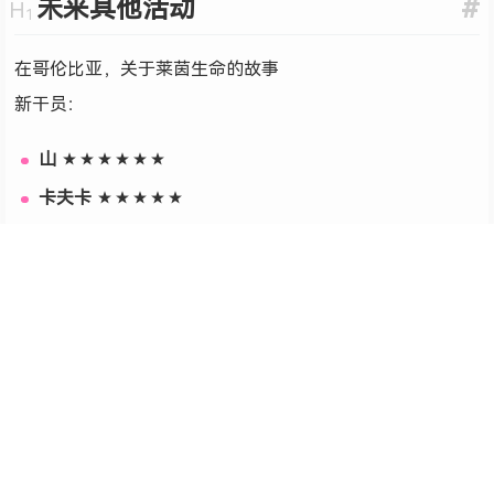
未来其他活动
#
在哥伦比亚，关于莱茵生命的故事
新干员：
山
★★★★★★
卡夫卡
★★★★★
育碧联动：与《彩虹六号 | 围攻》
#
进行联动
已知联动干员（共 4 名）：
TACHANKA
★★★★★ 活动赠送
其他三名将在活动中【限时寻访】获得