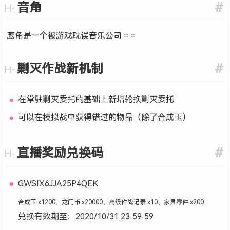
音角
#
鹰角是一个被游戏耽误音乐公司 = =
剿灭作战新机制
#
在常驻剿灭委托的基础上新增轮换剿灭委托
可以在模拟战中获得错过的物品（除了合成玉）
直播奖励兑换码
#
GWSIX6JJA25P4QEK
合成玉 x1200，龙门币 x20000，高级作战记录 x10，家具零件 x200
兑换有效期至：2020/10/31 23:59:59