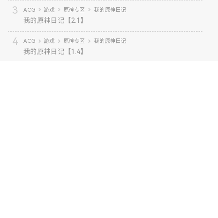
ACG
游戏
原神专区
我的原神日记
我的原神日记【2.1】
ACG
游戏
原神专区
我的原神日记
我的原神日记【1.4】
计算机科学
Java
Java从入门到入土
Java基础：输入，输出和计算
ACG
游戏
游戏杂谈
【游戏杂谈】You Number One
生活杂谈
数据没了，硬盘坏道了。
生活杂谈
视频更新情况以及UP之后走向
ACG
游戏
原神专区
我的原神日记
我的原神日记【1.5】